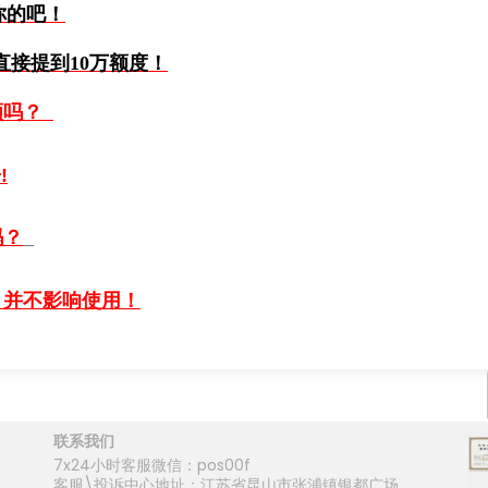
你的吧！
直接提到10万额度！
额吗？
子
!
吗？
，并不影响使用！
联系我们
7x24小时客服微信：pos00f
客服\投诉中心地址：江苏省昆山市张浦镇银都广场