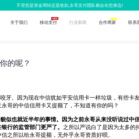
不管您是资金周转还是收款,永哥支付团队都会在您身边!
关于我们
移动支付
行业新闻
合作商家
联系
你的呢？
都咬牙。因为现在中信犹如平安信用卡一样垃圾，有些卡
天永哥的中信信用卡又提额了，不知道有你的吗？
，貌似也就近半年的事情。因为之前永哥从来没听说过中
在银行的监管部门更严了。
之所以严说白了是因为太多的
中信之所以给永哥提额，无外乎永哥资质好呗。